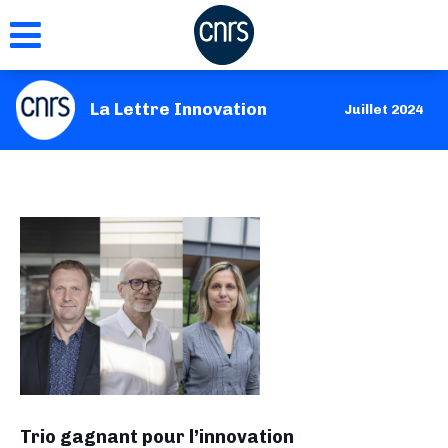
Aller
au
contenu
principal
La Lettre Innovation
Juillet 2024
Trio gagnant pour l’innovation