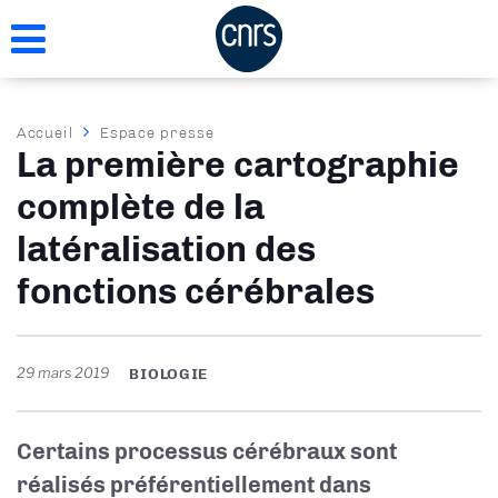
Aller
au
contenu
principal
Fil
Accueil
Espace presse
La première cartographie
d'Ariane
complète de la
latéralisation des
fonctions cérébrales
29 mars 2019
BIOLOGIE
Certains processus cérébraux sont
réalisés préférentiellement dans