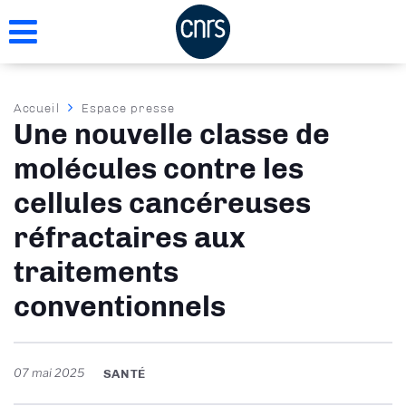
Aller
au
contenu
principal
Fil
Accueil
Espace presse
Une nouvelle classe de
d'Ariane
molécules contre les
cellules cancéreuses
réfractaires aux
traitements
conventionnels
07 mai 2025
SANTÉ