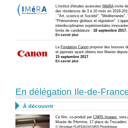
L'institut d'études avancées
IMéRA
invite de
des résidences de 3 à 10 mois en 2018-201
: "Art, science et Société", "Méditerranée"
"Phénomènes globaux et régulation". L'appe
interdisciplinaires expérimentales innovant
limite de candidature :
18 septembre 2017.
En savoir plus
La
Fondation Canon
propose des bourses d
et japonais ayant obtenu leur Master depuis
15 septembre 2017
.
En savoir plus
En délégation Ile-de-Fran

À découvrir
Ce film, co-produit par
CNRS Images
, sera
Musée de l'Homme, 17 place du Trocadéro 
© Véronique PLATEAUX/CNRS Photothèque