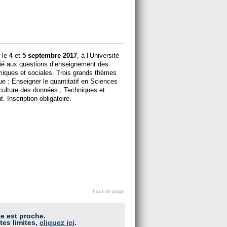
 le
4
et
5 septembre 2017
, à l’Université
dié aux questions d’enseignement des
iques et sociales. Trois grands thèmes
ue : Enseigner le quantitatif en Sciences
culture des données ; Techniques et
 Inscription obligatoire.
haut de page
te est proche.
tes limites,
cliquez ici
.