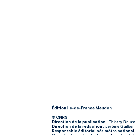
Édition Ile-de-France Meudon
© CNRS
Direction de la publication :
Thierry Dauxo
Direction de la rédaction :
Jérôme Guilber
Responsable éditorial périmètre national 