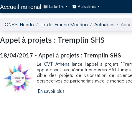
Accédez directement au contenu de la page
Accueil national
La lettre
Actualités
CNRS-Hebdo
Ile-de-France Meudon
Actualités
Appel
Appel à projets : Tremplin SHS
18/04/2017
-
Appel à projets : Tremplin SHS
Le
CVT Athéna
lance l'appel à projets "Tre
appartenant aux périmètres des six SATT impli
cible des projets de valorisation de scie
perspectives de partenariats avec le monde so
En savoir plus