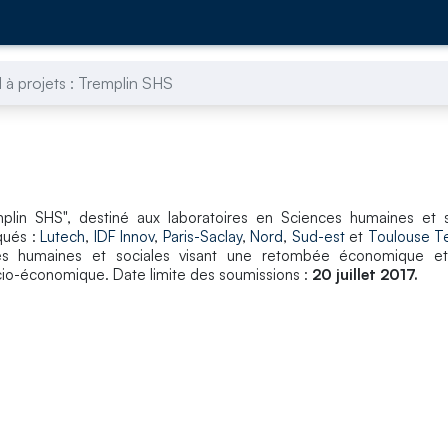
 à projets : Tremplin SHS
mplin SHS", destiné aux laboratoires en Sciences humaines et s
qués :
Lutech
,
IDF Innov
,
Paris-Saclay
,
Nord
,
Sud-est
et
Toulouse Te
nces humaines et sociales visant une retombée économique e
cio-économique. Date limite des soumissions :
20 juillet 2017.