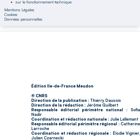
sur le fonctionnement technique
Mentions Légales
Cookies
Données personnelles
Édition Ile-de-France Meudon
© CNRS
Direction de la publication :
Thierry Dauxois
Direction de la rédaction :
Jérôme Guilbert
Responsable éditorial périmètre national :
Sofia
Nadir
Coordination et rédaction nationale :
Julie Lallemant
Responsable éditorial périmètre régional :
Catherin
Larroche
Coordination et rédaction régionale :
Élodie Vignier,
Julien Czarnecki