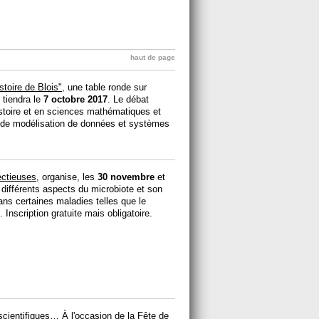
haut de page
toire de Blois"
, une table ronde sur
 tiendra le
7 octobre 2017
. Le débat
stoire et en sciences mathématiques et
et de modélisation de données et systèmes
ectieuses
, organise, les
30 novembre
et
différents aspects du microbiote et son
s certaines maladies telles que le
 Inscription gratuite mais obligatoire.
 scientifiques… À l'occasion de la Fête de