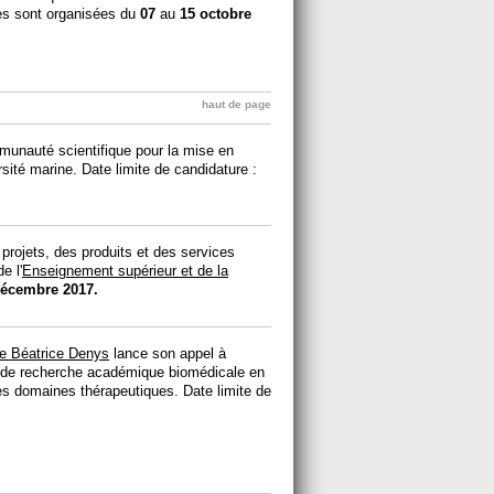
tes sont organisées du
07
au
15 octobre
haut de page
munauté scientifique pour la mise en
rsité marine. Date limite de candidature :
projets, des produits et des services
e l'
Enseignement supérieur et de la
décembre 2017.
ue Béatrice Denys
lance son appel à
s de recherche académique biomédicale en
les domaines thérapeutiques. Date limite de