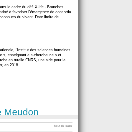
dans le cadre du défi X-life - Branches
tiné à favoriser l’émergence de consortia
 inconnues du vivant. Date limite de
nationale, l'Institut des sciences humaines
e.s, enseignant.e.s-chercheur.e.s et
erche en tutelle CNRS, une aide pour la
er, en 2018.
ce Meudon
haut de page