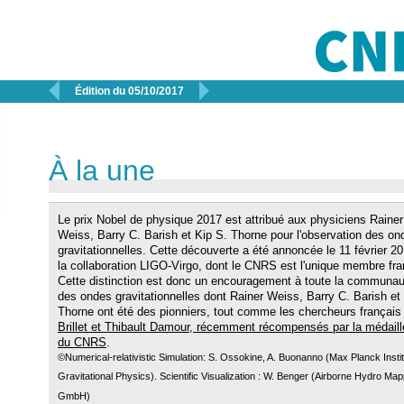


Édition du 05/10/2017
À la une
Le prix Nobel de physique 2017 est attribué aux physiciens Rainer
Weiss, Barry C. Barish et Kip S. Thorne pour l'observation des on
gravitationnelles. Cette découverte a été annoncée le 11 février 2
la collaboration LIGO-Virgo, dont le CNRS est l'unique membre fra
Cette distinction est donc un encouragement à toute la communau
des ondes gravitationnelles dont Rainer Weiss, Barry C. Barish et
Thorne ont été des pionniers, tout comme les chercheurs français
Brillet et Thibault Damour, récemment récompensés par la médaille
du CNRS
.
©Numerical-relativistic Simulation: S. Ossokine, A. Buonanno (Max Planck Instit
Gravitational Physics). Scientific Visualization : W. Benger (Airborne Hydro Map
GmbH)