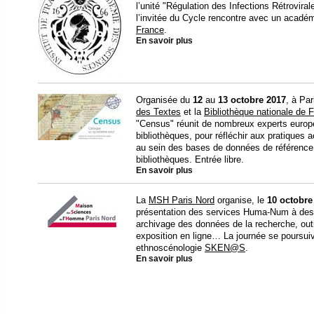
l’unité "Régulation des Infections Rétrovirale
l’invitée du Cycle rencontre avec un acadé
France
.
En savoir plus
Organisée du
12
au
13 octobre 2017
, à Pari
des Textes
et la
Bibliothèque nationale de 
"Census" réunit de nombreux experts europé
bibliothèques, pour réfléchir aux pratiques
au sein des bases de données de référence 
bibliothèques. Entrée libre.
En savoir plus
La
MSH Paris Nord
organise, le
10 octobre
présentation des services Huma-Num à desti
archivage des données de la recherche, outils
exposition en ligne… La journée se poursuivr
ethnoscénologie
SKEN@S
.
En savoir plus