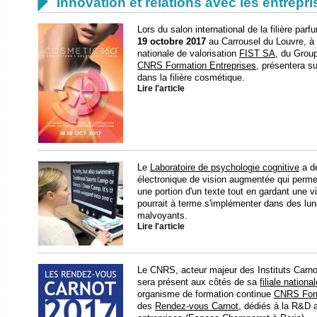

Innovation et relations avec les entrepr
Lors du salon international de la filière pa
19 octobre 2017
au Carrousel du Louvre, à 
nationale de valorisation
FIST SA
, du Grou
CNRS Formation Entreprises
, présentera s
dans la filière cosmétique.
Lire l'article
Le
Laboratoire de psychologie cognitive
a d
électronique de vision augmentée qui perm
une portion d'un texte tout en gardant une vi
pourrait à terme s'implémenter dans des lu
malvoyants.
Lire l'article
Le CNRS, acteur majeur des Instituts Carnot
sera présent aux côtés de sa
filiale nation
organisme de formation continue
CNRS Form
des
Rendez-vous Carnot
, dédiés à la R&D a