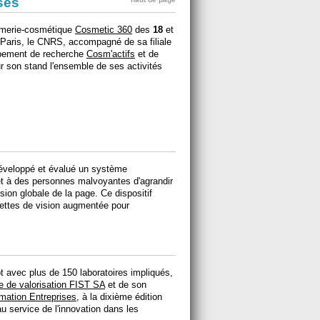
ises
rfumerie-cosmétique
Cosmetic 360
des
18
et
Paris, le CNRS, accompagné de sa filiale
pement de recherche
Cosm'actifs
et de
ur son stand l'ensemble de ses activités
éveloppé et évalué un système
et à des personnes malvoyantes d'agrandir
sion globale de la page. Ce dispositif
nettes de vision augmentée pour
 avec plus de 150 laboratoires impliqués,
ale de valorisation FIST SA
et de son
ation Entreprises
, à la dixième édition
u service de l'innovation dans les