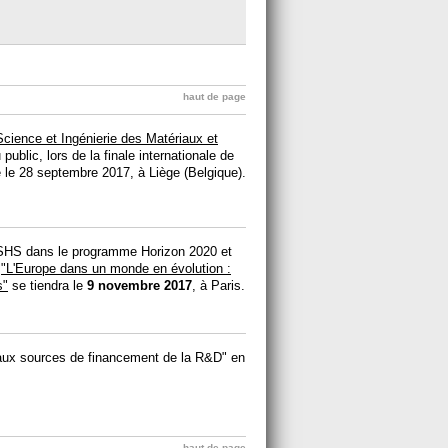
haut de page
Science et Ingénierie des Matériaux et
public, lors de la finale internationale de
 le 28 septembre 2017, à Liège (Belgique).
s SHS dans le programme Horizon 2020 et
l
"L'Europe dans un monde en évolution :
s"
se tiendra le
9 novembre 2017
, à Paris.
e aux sources de financement de la R&D" en
haut de page