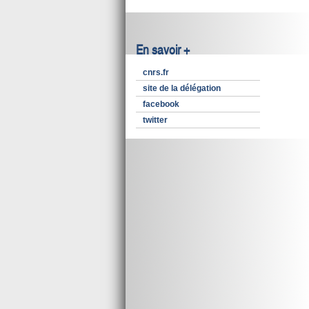
En savoir +
cnrs.fr
site de la délégation
facebook
twitter