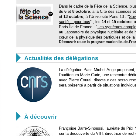
Dans le cadre de la Fête de la Science, plu
du
6
et
8 octobre
, à la Cité des sciences et d
et
13 octobre
, à l'Université Paris 13 : "
Sav
santé… pour tous
" ; les
14
et
15 octobre
, 
Paris Île-de-France : "
Les systèmes compl
au Laboratoire de physique nucléaire et de 
cœur de la physique des particules et de l
Découvrir toute la programmation Ile-de-Fra

Actualités des délégations
La délégation Paris Michel-Ange proposent,
l’auditorium Marie-Curie, une rencontre déd
avec Pierre Coural, directeur des ressour
sera présenté à partir de situations individu

À découvrir
Françoise Barré-Sinoussi, lauréate du Prix
sur la découverte du VIH, directrice de rech