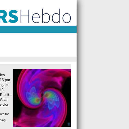
des
016 par
nçais.
té
 Kip S.
Alain
 d'or
ute for
ping