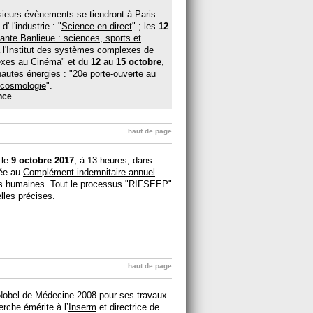
sieurs évènements se tiendront à Paris :
' l'industrie : "
Science en direct
" ; les
12
ante Banlieue : sciences, sports et
à l'Institut des systèmes complexes de
exes au Cinéma
" et du
12
au
15 octobre
,
hautes énergies : "
20e porte-ouverte au
a cosmologie
".
nce
haut de page
 le
9 octobre 2017
, à 13 heures, dans
iée au
Complément indemnitaire annuel
ces humaines. Tout le processus "RIFSEEP"
elles précises.
haut de page
 Nobel de Médecine 2008 pour ses travaux
erche émérite à l’
Inserm
et directrice de