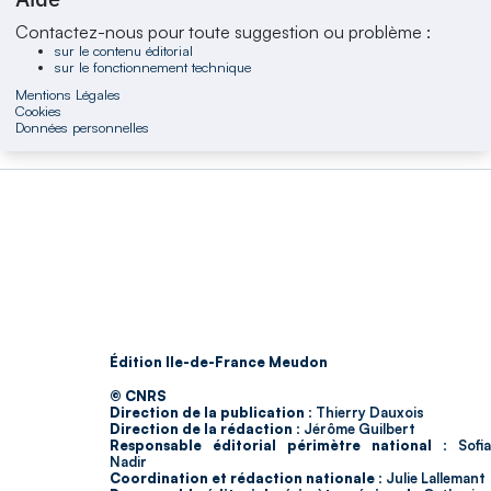
Contactez-nous pour toute suggestion ou problème :
sur le contenu éditorial
sur le fonctionnement technique
Mentions Légales
Cookies
Données personnelles
Édition Ile-de-France Meudon
© CNRS
Direction de la publication :
Thierry Dauxois
Direction de la rédaction :
Jérôme Guilbert
Responsable éditorial périmètre national :
Sofia
Nadir
Coordination et rédaction nationale :
Julie Lallemant