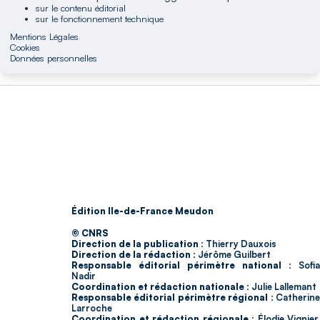
sur le contenu éditorial
sur le fonctionnement technique
Mentions Légales
Cookies
Données personnelles
Édition Ile-de-France Meudon
© CNRS
Direction de la publication :
Thierry Dauxois
Direction de la rédaction :
Jérôme Guilbert
Responsable éditorial périmètre national :
Sofia
Nadir
Coordination et rédaction nationale :
Julie Lallemant
Responsable éditorial périmètre régional :
Catherin
Larroche
Coordination et rédaction régionale :
Élodie Vignier,