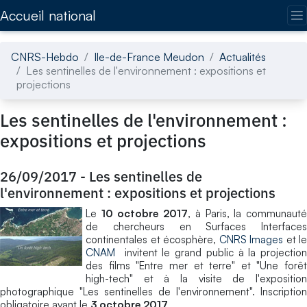
Accédez directement au contenu de la page
Accueil national
CNRS-Hebdo
Ile-de-France Meudon
Actualités
Les sentinelles de l'environnement : expositions et
projections
Les sentinelles de l'environnement :
expositions et projections
26/09/2017
-
Les sentinelles de
l'environnement : expositions et projections
Le
10 octobre 2017
, à Paris, la communaut
de chercheurs en Surfaces Interfaces
continentales et écosphère,
CNRS Images
et le
CNAM
invitent le grand public à la projection
des films "Entre mer et terre" et "Une forêt
high-tech" et à la visite de l'exposition
photographique "Les sentinelles de l'environnement". Inscription
obligatoire avant le
3 octobre 2017
.