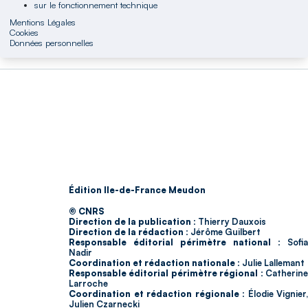
sur le fonctionnement technique
Mentions Légales
Cookies
Données personnelles
Édition Ile-de-France Meudon
© CNRS
Direction de la publication :
Thierry Dauxois
Direction de la rédaction :
Jérôme Guilbert
Responsable éditorial périmètre national :
Sofia
Nadir
Coordination et rédaction nationale :
Julie Lallemant
Responsable éditorial périmètre régional :
Catherin
Larroche
Coordination et rédaction régionale :
Élodie Vignier,
Julien Czarnecki