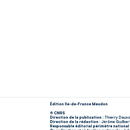
Édition Ile-de-France Meudon
© CNRS
Direction de la publication :
Thierry Dauxo
Direction de la rédaction :
Jérôme Guilber
Responsable éditorial périmètre national 