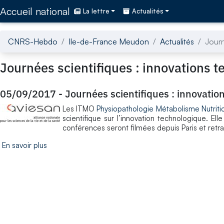
Accédez directement au contenu de la page
Accueil national
La lettre
Actualités
CNRS-Hebdo
Ile-de-France Meudon
Actualités
Journ
Journées scientifiques : innovations 
05/09/2017
-
Journées scientifiques : innovatio
Les ITMO
Physiopathologie Métabolisme Nutriti
scientifique sur l’innovation technologique. El
conférences seront filmées depuis Paris et retran
En savoir plus