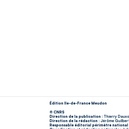
Édition Ile-de-France Meudon
© CNRS
Direction de la publication :
Thierry Dauxo
Direction de la rédaction :
Jérôme Guilber
Responsable éditorial périmètre national 