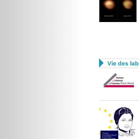

Vie des lab