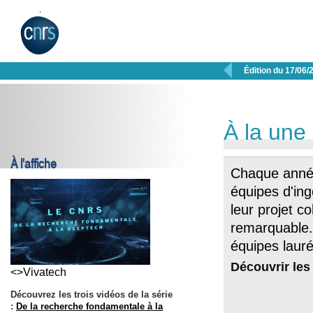

Édition du 17/06/
À la une
À l'affiche
Chaque anné
équipes d'ing
leur projet co
remarquable. 
équipes lauréa
Découvrir les
<>Vivatech
Découvrez les trois vidéos de la série
:
De la recherche fondamentale à la