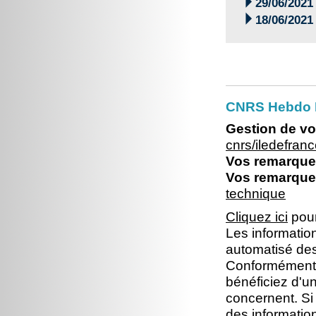

29/06/2021

18/06/2021
CNRS Hebdo I
Gestion de vo
cnrs/iledefra
Vos remarques
Vos remarques
technique
Cliquez ici
pour
Les information
automatisé dest
Conformément à 
bénéficiez d'un
concernent. Si
des informatio