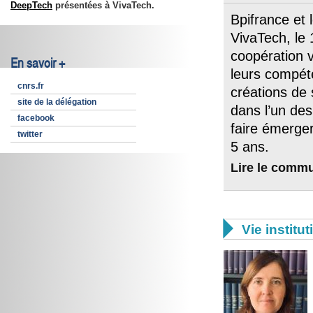
DeepTech
présentées à VivaTech.
Bpifrance et 
VivaTech, le 
coopération v
En savoir +
leurs compéte
cnrs.fr
créations de 
site de la délégation
dans l’un des
facebook
faire émerger
twitter
5 ans.
Lire le comm

Vie institut