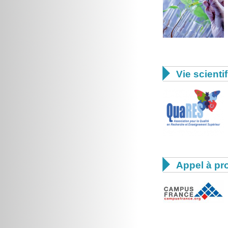

Vie scienti

Appel à pro