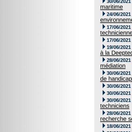

30/06/2021
maritime

24/06/2021
environnem

17/06/2021
technicienn

17/06/2021

19/06/2021
à la Deepte

28/06/2021
médiation

30/06/2021
de handicap

30/06/2021

30/06/2021

30/06/2021
techniciens

28/06/2021
recherche sc

18/06/2021