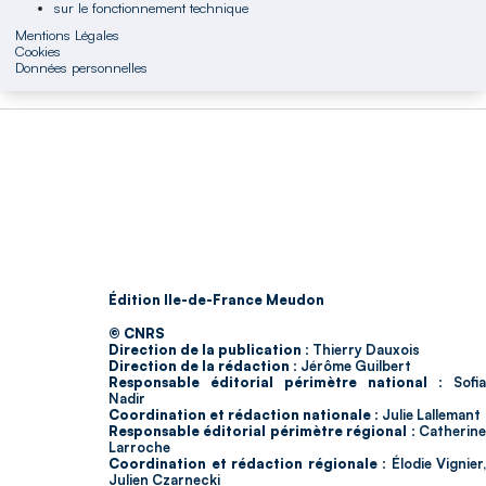
sur le fonctionnement technique
Mentions Légales
Cookies
Données personnelles
Édition Ile-de-France Meudon
© CNRS
Direction de la publication :
Thierry Dauxois
Direction de la rédaction :
Jérôme Guilbert
Responsable éditorial périmètre national :
Sofia
Nadir
Coordination et rédaction nationale :
Julie Lallemant
Responsable éditorial périmètre régional :
Catherin
Larroche
Coordination et rédaction régionale :
Élodie Vignier,
Julien Czarnecki