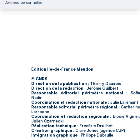
Données personnelles
Édition Ile-de-France Meudon
© CNRS
Direction de la publication :
Thierry Dauxois
Direction de la rédaction :
Jérôme Guilbert
Responsable éditorial périmètre national :
Sofia
Nadir
Coordination et rédaction nationale :
Julie Lallemant
Responsable éditorial périmètre régional :
Catherin
Larroche
Coordination et rédaction régionale :
Élodie Vignier,
Julien Czarnecki
Réalisation technique :
Frédéric Druilhet
Création graphique :
Clare Jones (agence CJP)
Intégration graphique :
Philippe Dubrulle