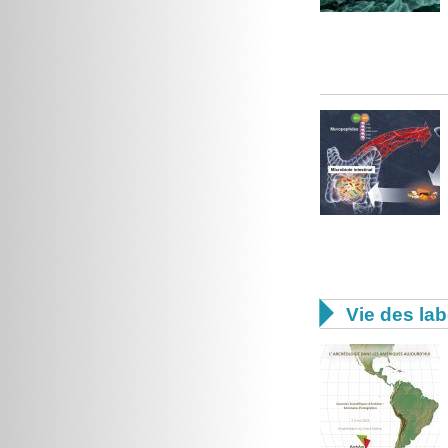

Vie des lab