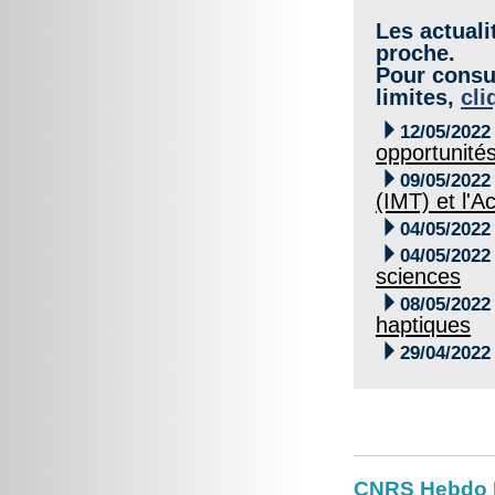
Les actuali
proche.
Pour consul
limites,
cli

12/05/2022
opportunité

09/05/2022
(IMT) et l'

04/05/2022

04/05/2022
sciences

08/05/2022
haptiques

29/04/2022
CNRS Hebdo I