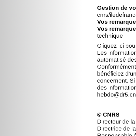
Gestion de vo
cnrs/iledefra
Vos remarques
Vos remarques
technique
Cliquez ici
pour
Les information
automatisé dest
Conformément à 
bénéficiez d'un
concernent. Si
des informatio
hebdo@dr5.cnr
© CNRS
Directeur de la
Directrice de l
Responsable éd