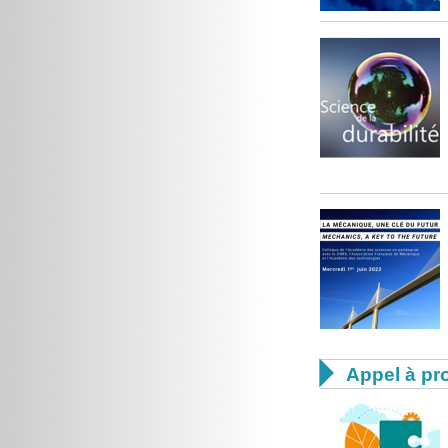

Appel à pro