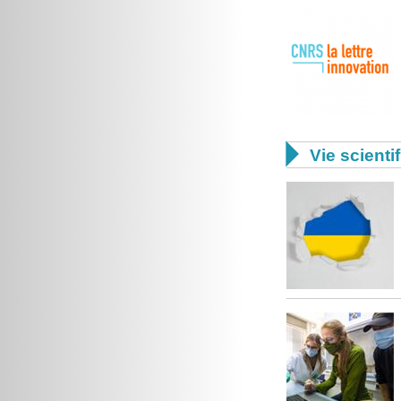

Vie scienti