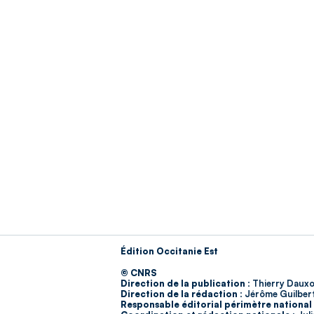
Édition Occitanie Est
© CNRS
Direction de la publication :
Thierry Dauxo
Direction de la rédaction :
Jérôme Guilber
Responsable éditorial périmètre national 