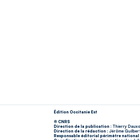
Édition Occitanie Est
© CNRS
Direction de la publication :
Thierry Dauxo
Direction de la rédaction :
Jérôme Guilber
Responsable éditorial périmètre national 