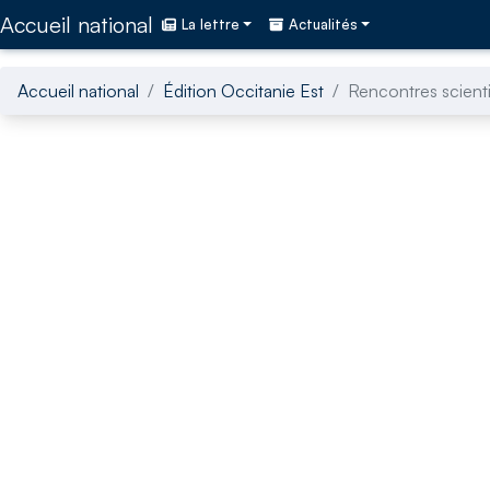
Accédez directement au contenu de la page
Accueil national
La lettre
Actualités
Accueil national
Édition Occitanie Est
Rencontres scient