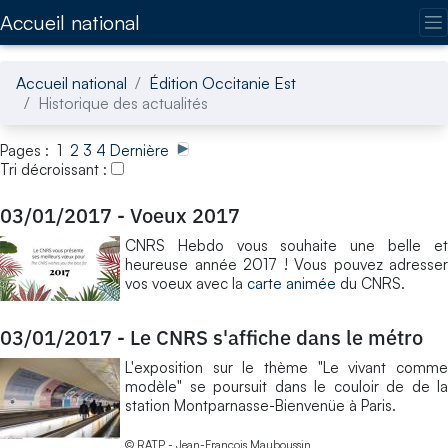
Accédez directement au contenu de la page
Accueil national
Accueil national
Édition Occitanie Est
Historique des actualités
Pages : 1
2
3
4
Dernière
Tri décroissant :
03/01/2017
-
Voeux 2017
CNRS Hebdo vous souhaite une belle et
heureuse année 2017 ! Vous pouvez adresser
vos voeux avec la
carte animée
du CNRS.
03/01/2017
-
Le CNRS s'affiche dans le métro
L'exposition sur le thème "Le vivant comme
modèle" se poursuit dans le couloir de de la
station Montparnasse-Bienvenüe à Paris.
© RATP - Jean-François Mauboussin