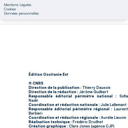
Mentions Légales
Cookies
Données personnelles
Édition Occitanie Est
© CNRS
Direction de la publication :
Thierry Dauxois
Direction de la rédaction :
Jérôme Guilbert
Responsable éditorial périmètre national :
Sofia
Nadir
Coordination et rédaction nationale :
Julie Lallemant
Responsable éditorial périmètre régional :
Laurent
Barbieri
Coordination et rédaction régionale :
Aurélie Lieuvin
Réalisation technique :
Frédéric Druilhet
Création graphique :
Clare Jones (agence CJP)