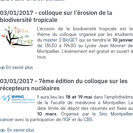
03/01/2017
-
colloque sur l'érosion de la
biodiversité tropicale
L'érosion de la biodiversité tropicale est le
thème du colloque organisé par les étudiants
du
master 2 BioGET
qui se tiendra le
10 janvie
de 13h30 à 19h30 au Lycée Jean Monnet de
Montpellier. L'évènement est gratuit et ouvert à
tous.
En savoir plus
03/01/2017
-
7ème édition du colloque sur les
récepteurs nucléaires
Il aura lieu les
18 et 19 mai
dans l'amphithéâtr
de la Faculté de médecine à Montpellier. La
date limite de dépôt des résumés est fixée au
10 mars
. Organisé par le
Siric Montpellie
cancer
avec la participation de l'
IGF
et du
CBS
.
En savoir plus