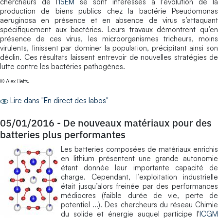
chercheurs de l'
ISEM
se sont intéressés à l'évolution de la
production de biens publics chez la bactérie Pseudomonas
aeruginosa en présence et en absence de virus s’attaquant
spécifiquement aux bactéries. Leurs travaux démontrent qu’en
présence de ces virus, les microorganismes tricheurs, moins
virulents, finissent par dominer la population, précipitant ainsi son
déclin. Ces résultats laissent entrevoir de nouvelles stratégies de
lutte contre les bactéries pathogènes.
© Alex Betts.
Lire dans "En direct des labos"
05/01/2016
-
De nouveaux matériaux pour des
batteries plus performantes
Les batteries composées de matériaux enrichis
en lithium présentent une grande autonomie
étant donnée leur importante capacité de
charge. Cependant, l’exploitation industrielle
était jusqu’alors freinée par des performances
médiocres (faible durée de vie, perte de
potentiel ...). Des chercheurs du réseau Chimie
du solide et énergie auquel participe l'
ICGM