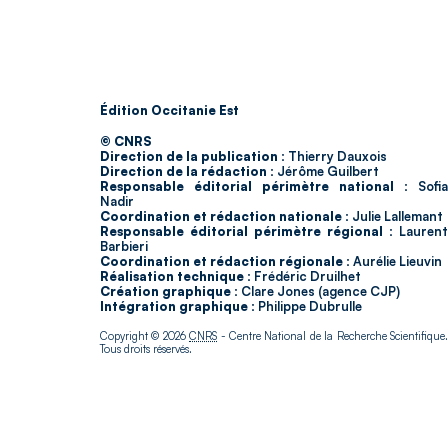
Édition Occitanie Est
© CNRS
Direction de la publication :
Thierry Dauxois
Direction de la rédaction :
Jérôme Guilbert
Responsable éditorial périmètre national :
Sofia
Nadir
Coordination et rédaction nationale :
Julie Lallemant
Responsable éditorial périmètre régional :
Laurent
Barbieri
Coordination et rédaction régionale :
Aurélie Lieuvin
Réalisation technique :
Frédéric Druilhet
Création graphique :
Clare Jones (agence CJP)
Intégration graphique :
Philippe Dubrulle
Copyright © 2026
CNRS
- Centre National de la Recherche Scientifique
Tous droits réservés.