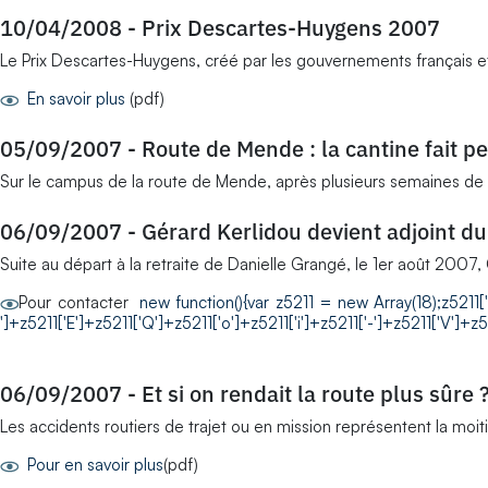
10/04/2008
-
Prix Descartes-Huygens 2007
Le Prix Descartes-Huygens, créé par les gouvernements français et
En savoir plus
(pdf)
05/09/2007
-
Route de Mende : la cantine fait p
Sur le campus de la route de Mende, après plusieurs semaines de tra
06/09/2007
-
Gérard Kerlidou devient adjoint d
Suite au départ à la retraite de Danielle Grangé, le 1er août 2007
Pour contacter
new function(){var z5211 = new Array(18);z5211['V']
']+z5211['E']+z5211['Q']+z5211['o']+z5211['i']+z5211['-']+z5211['V']+z5
06/09/2007
-
Et si on rendait la route plus sûre 
Les accidents routiers de trajet ou en mission représentent la moit
Pour en savoir plus
(pdf)