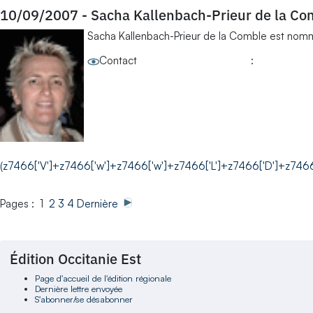
10/09/2007
-
Sacha Kallenbach-Prieur de la Co
Sacha Kallenbach-Prieur de la Comble est nomm
Contact
(z7466['V']+z7466['w']+z7466['w']+z7466['L']+z7466['D']+z7466
Pages : 1
2
3
4
Dernière
Édition Occitanie Est
Page d'accueil de l'édition régionale
Dernière lettre envoyée
S'abonner/se désabonner