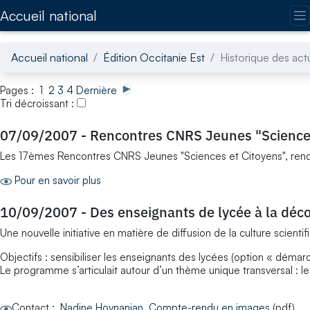
Accédez directement au contenu de la page
Accueil national
Accueil national
Édition Occitanie Est
Historique des actu
Pages : 1
2
3
4
Dernière
Tri décroissant :
07/09/2007
-
Rencontres CNRS Jeunes "Sciences
Les 17èmes Rencontres CNRS Jeunes "Sciences et Citoyens", rendez
Pour en savoir plus
10/09/2007
-
Des enseignants de lycée à la déco
Une nouvelle initiative en matière de diffusion de la culture scienti
Objectifs : sensibiliser les enseignants des lycées (option « démarc
Le programme s’articulait autour d’un thème unique transversal : l
Contact :
Nadine Hovnanian
Compte-rendu en images
(pdf)