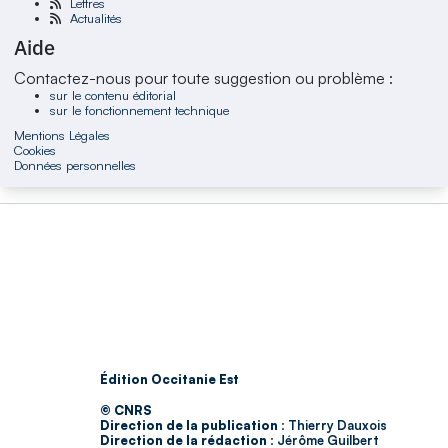
Lettres
Actualités
Aide
Contactez-nous pour toute suggestion ou problème :
sur le contenu éditorial
sur le fonctionnement technique
Mentions Légales
Cookies
Données personnelles
Édition Occitanie Est
© CNRS
Direction de la publication :
Thierry Dauxois
Direction de la rédaction :
Jérôme Guilbert