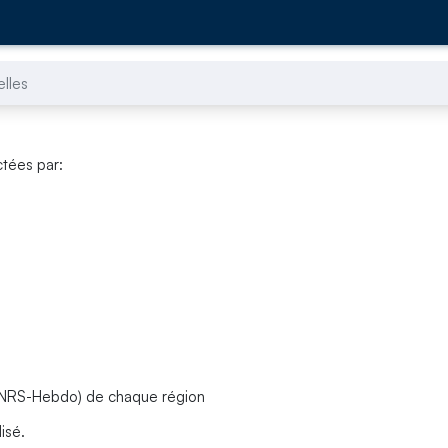
lles
ctées par:
x CNRS-Hebdo) de chaque région
isé.