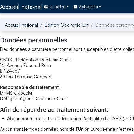
Accédez directement au contenu de la page
Accueil national
La lettre
Actualités
Accueil national
Édition Occitanie Est
Données personne
Données personnelles
Des données à caractère personnel sont susceptibles d’être colle
CNRS - Délégation Occitanie Ouest
16, Avenue Édouard Belin
BP 24367
31055 Toulouse Cedex 4
Responsable de traitement
:
Mr Méré Jocelyn
Délégué régional Occitanie-Ouest
Afin de répondre au traitement suivant:
Abonnement à la lettre d'information L'actualité du CNRS (e
Aucun transfert des données hors de l’Union Européenne n’est réal