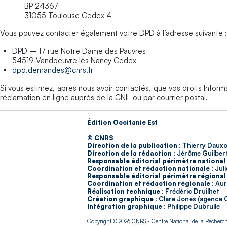
BP 24367
31055 Toulouse Cedex 4
Vous pouvez contacter également votre DPD à l’adresse suivante :
DPD – 17 rue Notre Dame des Pauvres
54519 Vandoeuvre lès Nancy Cedex
dpd.demandes@cnrs.fr
Si vous estimez, après nous avoir contactés, que vos droits Informa
réclamation en ligne auprès de la CNIL ou par courrier postal.
Édition Occitanie Est
© CNRS
Direction de la publication :
Thierry Dauxo
Direction de la rédaction :
Jérôme Guilber
Responsable éditorial périmètre national 
Coordination et rédaction nationale :
Juli
Responsable éditorial périmètre régional 
Coordination et rédaction régionale :
Auré
Réalisation technique :
Frédéric Druilhet
Création graphique :
Clare Jones (agence 
Intégration graphique :
Philippe Dubrulle
Copyright © 2026
CNRS
- Centre National de la Recherche 