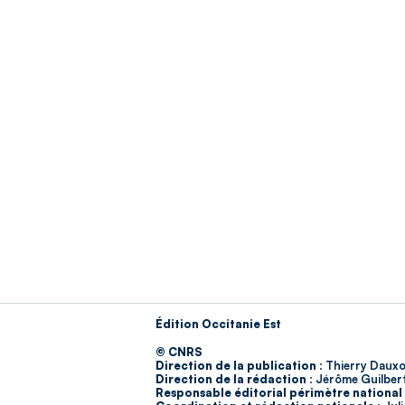
Édition Occitanie Est
© CNRS
Direction de la publication :
Thierry Dauxo
Direction de la rédaction :
Jérôme Guilber
Responsable éditorial périmètre national 