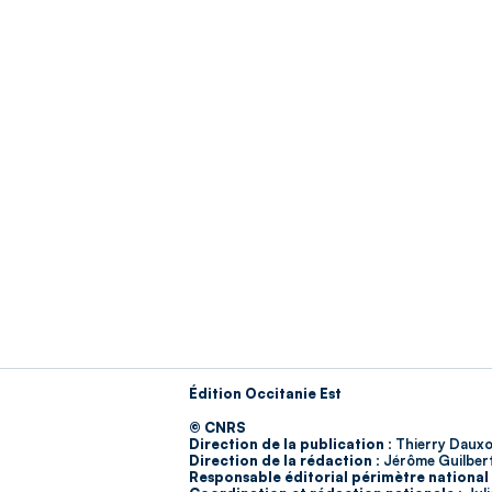
Édition Occitanie Est
© CNRS
Direction de la publication :
Thierry Dauxo
Direction de la rédaction :
Jérôme Guilber
Responsable éditorial périmètre national 