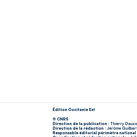
Édition Occitanie Est
© CNRS
Direction de la publication :
Thierry Dauxo
Direction de la rédaction :
Jérôme Guilber
Responsable éditorial périmètre national 