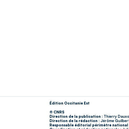
Édition Occitanie Est
© CNRS
Direction de la publication :
Thierry Dauxo
Direction de la rédaction :
Jérôme Guilber
Responsable éditorial périmètre national 