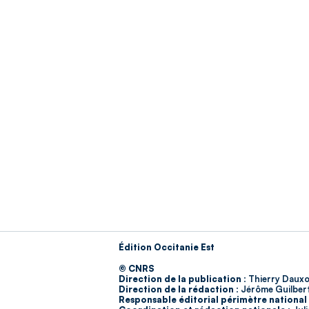
Édition Occitanie Est
© CNRS
Direction de la publication :
Thierry Dauxo
Direction de la rédaction :
Jérôme Guilber
Responsable éditorial périmètre national 