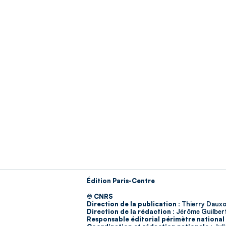
Édition Paris-Centre
© CNRS
Direction de la publication :
Thierry Dauxo
Direction de la rédaction :
Jérôme Guilber
Responsable éditorial périmètre national 