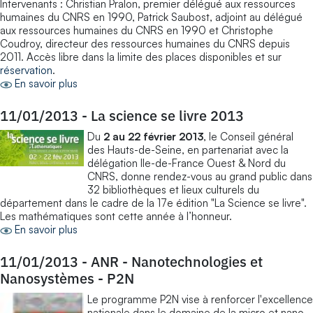
Intervenants : Christian Pralon, premier délégué aux ressources
humaines du CNRS en 1990, Patrick Saubost, adjoint au délégué
aux ressources humaines du CNRS en 1990 et Christophe
Coudroy, directeur des ressources humaines du CNRS depuis
2011. Accès libre dans la limite des places disponibles et sur
réservation
.
En savoir plus
11/01/2013
-
La science se livre 2013
Du
2 au 22 février 2013
, le Conseil général
des Hauts-de-Seine, en partenariat avec la
délégation Ile-de-France Ouest & Nord du
CNRS, donne rendez-vous au grand public dans
32 bibliothèques et lieux culturels du
département dans le cadre de la 17e édition "La Science se livre".
Les mathématiques sont cette année à l’honneur.
En savoir plus
11/01/2013
-
ANR - Nanotechnologies et
Nanosystèmes - P2N
Le programme P2N vise à renforcer l'excellence
nationale dans le domaine de la micro et nano-