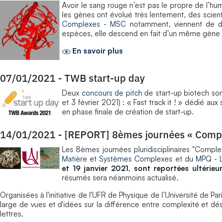
Avoir le sang rouge n’est pas le propre de l’
les gènes ont évolué très lentement, des scient
Complexes - MSC
notamment, viennent de d
espèces, elle descend en fait d’un même gène 
En savoir plus
07/01/2021
-
TWB start-up day
Deux
concours de pitch
de start-up biotech so
et 3 février 2021) : « Fast track it ! » dédié a
en phase finale de création de start-up.
14/01/2021
-
[REPORT] 8èmes journées « Compl
Les 8èmes journées pluridisciplinaires "Compl
Matière et Systèmes Complexes
et du
MPQ -
et 19 janvier 2021, sont reportées ultérie
résumés sera néanmoins actualisé.
Organisées à l'initiative de l'UFR de Physique de l’Université de Pa
large de vues et d'idées sur la différence entre complexité et dé
lettres.