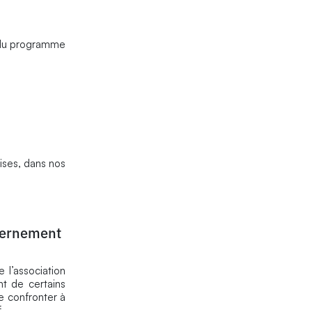
t du programme
aises, dans nos
uvernement
 l’association
nt de certains
se confronter à
.