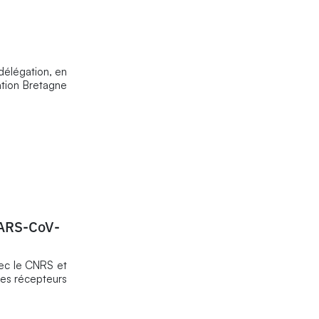
délégation, en
ation Bretagne
SARS-CoV-
avec le CNRS et
 les récepteurs