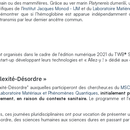
humain ou des mammifères. Grâce au ver marin
Platynereis dumerilii
, 
ifiques de l
'Institut Jacques Monod - IJM
et du
Laboratoire Matiè
émontrer que si l’hémoglobine est apparue indépendamment c
transmis par leur dernier ancêtre commun.
nt organisés dans le cadre de l'édition numérique 2021 du TWB® S
ux start-up développant leurs technologies et « Allez-y ! » dédié au
exité-Désordre »
exité-Désordre" auxquelles participeront des chercheur.es du
MSC 
Laboratoire Matériaux et Phénomènes Quantiques
,
initialement p
urement, en raison du contexte sanitaire.
Le programme et l'
ris, ces journées pluridisciplinaires ont pour vocation de présenter 
sordre, des sciences humaines aux sciences dures en passant par l