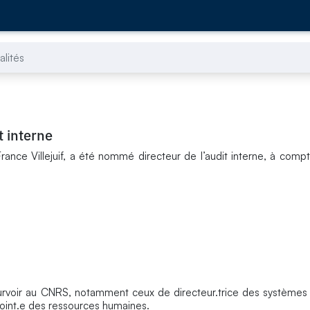
alités
t interne
France Villejuif, a été nommé directeur de l’audit interne, à compt
s
urvoir au CNRS, notamment ceux de directeur.trice des systèmes 
djoint.e des ressources humaines.