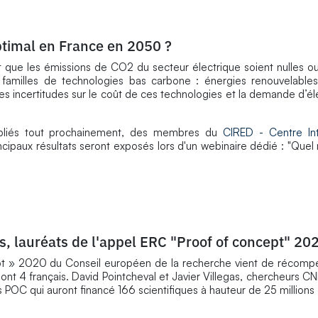
ptimal en France en 2050 ?
t que les émissions de CO2 du secteur électrique soient nulles o
familles de technologies bas carbone : énergies renouvelables,
ncertitudes sur le coût de ces technologies et la demande d’élect
publiés tout prochainement, des membres du
CIRED - Centre Int
incipaux résultats seront exposés lors d'un webinaire dédié :
"Quel 
as, lauréats de l'appel ERC "Proof of concept" 20
ept » 2020 du Conseil européen de la recherche vient de récomp
dont 4 français. David Pointcheval et Javier Villegas, chercheurs C
s POC qui auront financé 166 scientifiques à hauteur de 25 millions 