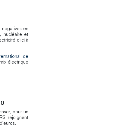
u négatives en
 nucléaire et
ricité d'ici à
ernational de
mix électrique
20
enser, pour un
NRS, rejoignent
d'euros.