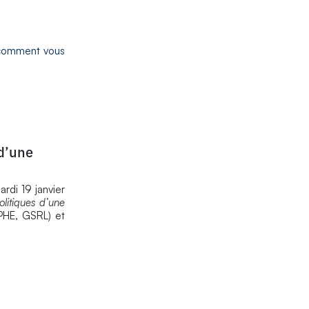
 comment vous
 d’une
di 19 janvier
olitiques d’une
EPHE, GSRL) et