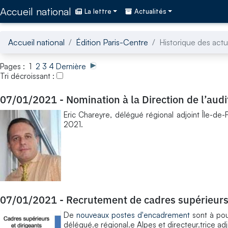
Accédez directement au contenu de la page
Accueil national
La lettre
Actualités
Accueil national
Édition Paris-Centre
Historique des actu
Pages : 1
2
3
4
Dernière
Tri décroissant :
07/01/2021
-
Nomination à la Direction de l’audi
Eric Chareyre, délégué régional adjoint Île-de-
2021.
07/01/2021
-
Recrutement de cadres supérieur
De
nouveaux postes d'encadrement
sont à po
délégué.e régional.e Alpes et directeur.trice a