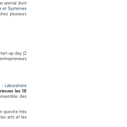
un animal dont
re et Systèmes
hez plusieurs
tart-up day (2
x entrepreneurs
- Laboratoire
révues les 18
ensemble des
un spectre très
es arts et les