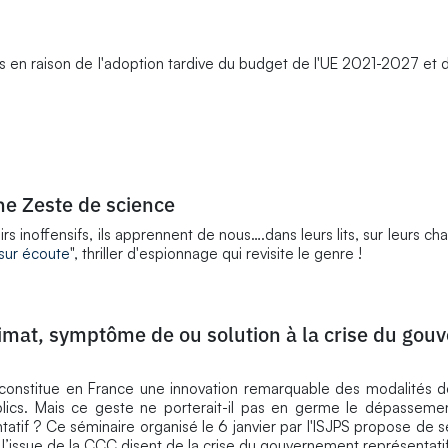
és en raison de l'adoption tardive du budget de l'UE 2021-2027 e
ne Zeste de science
rs inoffensifs, ils apprennent de nous….dans leurs lits, sur leurs ch
sur écoute
", thriller d'espionnage qui revisite le genre !
limat, symptôme de ou solution à la crise du go
constitue en France une innovation remarquable des modalités de
blics. Mais ce geste ne porterait-il pas en germe le dépasseme
tatif ? Ce séminaire organisé le 6 janvier par l'ISJPS propose de 
l’issue de la CCC disent de la crise du gouvernement représentatif