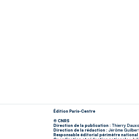
Édition Paris-Centre
© CNRS
Direction de la publication :
Thierry Dauxo
Direction de la rédaction :
Jérôme Guilber
Responsable éditorial périmètre national 