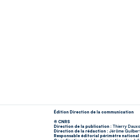
Édition Direction de la communication
© CNRS
Direction de la publication :
Thierry Dauxo
Direction de la rédaction :
Jérôme Guilber
Responsable éditorial périmètre national 