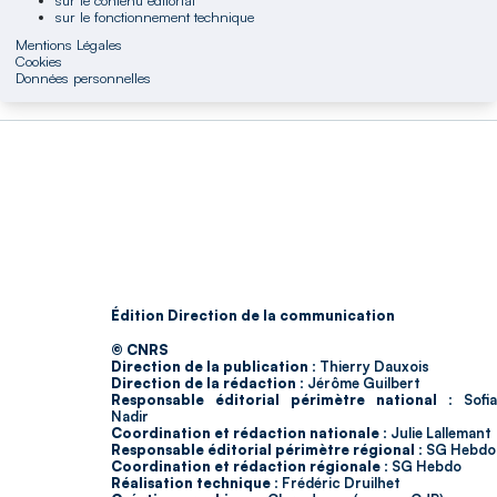
sur le fonctionnement technique
Mentions Légales
Cookies
Données personnelles
Édition Direction de la communication
© CNRS
Direction de la publication :
Thierry Dauxois
Direction de la rédaction :
Jérôme Guilbert
Responsable éditorial périmètre national :
Sofia
Nadir
Coordination et rédaction nationale :
Julie Lallemant
Responsable éditorial périmètre régional :
SG Hebdo
Coordination et rédaction régionale :
SG Hebdo
Réalisation technique :
Frédéric Druilhet