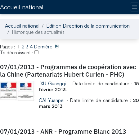
Accédez directement au contenu de la page
Accueil national
Accueil national
Édition Direction de la communication
Historique des actualités
Pages : 1
2
3
4
Dernière
Tri décroissant :
07/01/2013
-
Programmes de coopération avec
la Chine (Partenariats Hubert Curien - PHC)
XU Guangqi
- Date limite de candidature :
1
février 2013.
CAI Yuanpei
- Date limite de candidature :
20
mars 2013
.
07/01/2013
-
ANR - Programme Blanc 2013