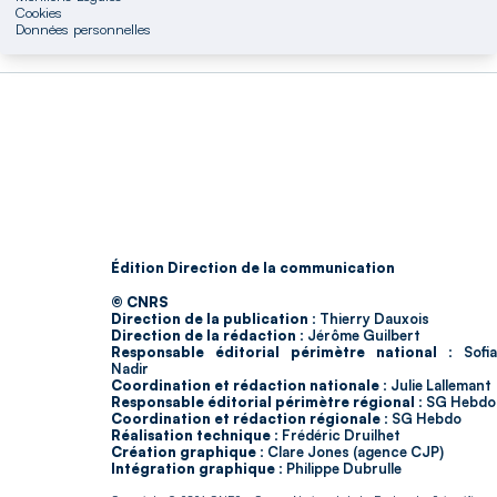
Cookies
Données personnelles
Édition Direction de la communication
© CNRS
Direction de la publication :
Thierry Dauxois
Direction de la rédaction :
Jérôme Guilbert
Responsable éditorial périmètre national :
Sofia
Nadir
Coordination et rédaction nationale :
Julie Lallemant
Responsable éditorial périmètre régional :
SG Hebdo
Coordination et rédaction régionale :
SG Hebdo
Réalisation technique :
Frédéric Druilhet
Création graphique :
Clare Jones (agence CJP)
Intégration graphique :
Philippe Dubrulle