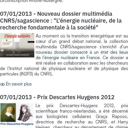
circonscription Rhône-Auvergne.
07/01/2013
-
Nouveau dossier multimédia
CNRS/sagascience : "L'énergie nucléaire, de la
recherche fondamentale à la société"
Au moment où la transition énergétique est au
cœur d’un grand débat national, la collection
multimédia CNRS/sagascience s’enrichit d’un
nouveau dossier consacré à un état des lieux
de l’énergie nucléaire en France
. Ce dossier a
été réalisé en collaboration avec les chercheurs
de l’Institut national de physique nucléaire et de physique des
particules (IN2P3) du CNRS,
En savoir plus
07/01/2013
-
Prix Descartes Huygens 2012
Le prix Descartes-Huygens 2012, prix
scientifique franco-néerlandais, a été décerné
aux biologistes cellulaires Graça Raposo,
directrice de recherche au CNRS, et Harry
Heijnen, chercheur au département de chimie