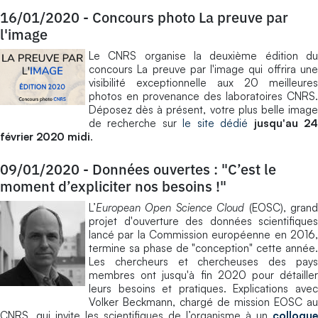
16/01/2020
-
Concours photo La preuve par
l'image
Le CNRS organise la deuxième édition du
concours La preuve par l'image qui offrira une
visibilité exceptionnelle aux 20 meilleures
photos en provenance des laboratoires CNRS.
Déposez dès à présent, votre plus belle image
de recherche sur
le site dédié
jusqu'au 2
février 2020 midi
.
09/01/2020
-
Données ouvertes : "C’est le
moment d’expliciter nos besoins !"
L’
European Open Science Cloud
(EOSC), gran
projet d'ouverture des données scientifiques
lancé par la Commission européenne en 2016,
termine sa phase de "conception" cette année.
Les chercheurs et chercheuses des pays
membres ont jusqu'à fin 2020 pour détailler
leurs besoins et pratiques. Explications avec
Volker Beckmann, chargé de mission EOSC au
CNRS, qui invite les scientifiques de l’organisme à un
colloque