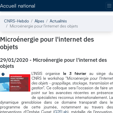
Accédez directement au contenu de la page
Accueil national
CNRS-Hebdo
Alpes
Actualités
Microénergie pour l'internet des objets
Microénergie pour l'internet des
objets
29/01/2020
-
Microénergie pour l'internet des
objets
L'INSIS organise
le 3 février
au siège du
CNRS le workshop "
Microénergie pour l'Internet
des objets - grappillage, stockage, transmission et
gestion
". Ce colloque sera l’occasion de faire un
point sur les avancées récentes en présence
de spécialistes reconnus internationalement. La
dynamique grenobloise dans ce domaine transparaît dans le
programme de cette journée, notamment au travers des
interventions d'Orphée Cugat (
G2ELab
), médaille de l'innovation,