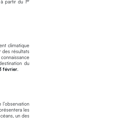
er
à partir du 1
ent climatique
 des résultats
e connaissance
estination du
 février
.
e l’observation
l présentera les
 océans, un des