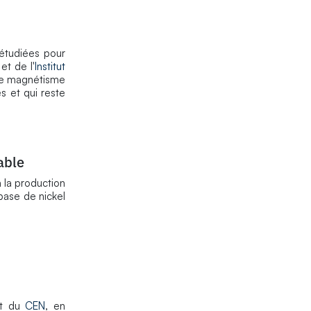
étudiées pour
et de l'
Institut
e le magnétisme
s et qui reste
able
à la production
base de nickel
t du
CEN
, en