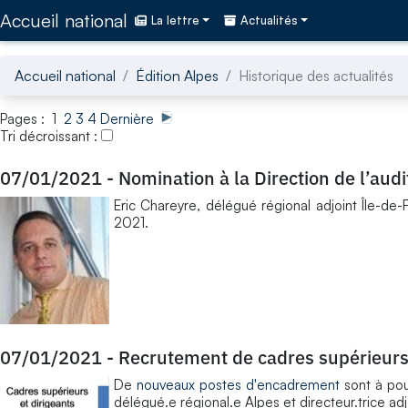
Accédez directement au contenu de la page
Accueil national
La lettre
Actualités
Accueil national
Édition Alpes
Historique des actualités
Pages : 1
2
3
4
Dernière
Tri décroissant :
07/01/2021
-
Nomination à la Direction de l’audi
Eric Chareyre, délégué régional adjoint Île-de-
2021.
07/01/2021
-
Recrutement de cadres supérieur
De
nouveaux postes d'encadrement
sont à po
délégué.e régional.e Alpes et directeur.trice a