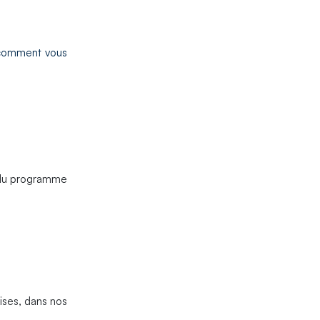
 comment vous
t du programme
aises, dans nos