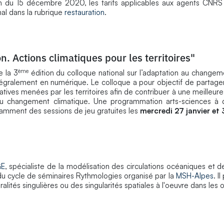
on du 15 décembre 2020, les tarifs applicables aux agents CNRS 
nal dans la rubrique
restauration
.
. Actions climatiques pour les territoires"
ème
e la 3
édition du colloque national sur l’adaptation au changem
tégralement en numérique. Le colloque a pour objectif de partager
atives menées par les territoires afin de contribuer à une meilleur
du changement climatique. Une programmation arts-sciences à d
amment des sessions de jeu gratuites les
mercredi 27 janvier et 3
GE
, spécialiste de la modélisation des circulations océaniques et d
t du cycle de séminaires Rythmologies organisé par la
MSH-Alpes
. I
lités singulières ou des singularités spatiales à l'oeuvre dans les