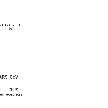
délégation, en
ation Bretagne
SARS-CoV-
avec le CNRS et
 les récepteurs