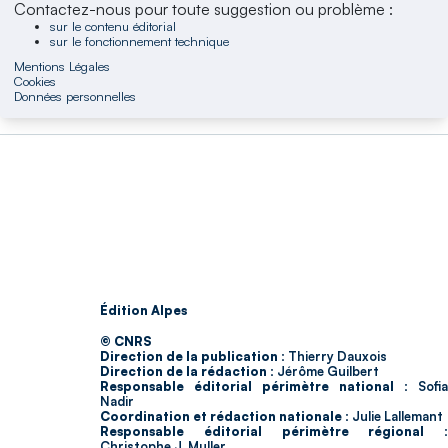
Contactez-nous pour toute suggestion ou problème :
sur le contenu éditorial
sur le fonctionnement technique
Mentions Légales
Cookies
Données personnelles
Édition Alpes
© CNRS
Direction de la publication :
Thierry Dauxois
Direction de la rédaction :
Jérôme Guilbert
Responsable éditorial périmètre national :
Sofia
Nadir
Coordination et rédaction nationale :
Julie Lallemant
Responsable éditorial périmètre régional :
Christophe J. Muller