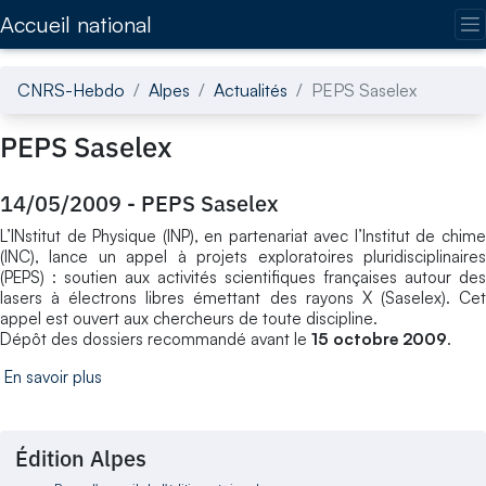
Accédez directement au contenu de la page
Accueil national
CNRS-Hebdo
Alpes
Actualités
PEPS Saselex
PEPS Saselex
14/05/2009
-
PEPS Saselex
L’INstitut de Physique (INP), en partenariat avec l’Institut de chime
(INC), lance un appel à projets exploratoires pluridisciplinaires
(PEPS) : soutien aux activités scientifiques françaises autour des
lasers à électrons libres émettant des rayons X (Saselex). Cet
appel est ouvert aux chercheurs de toute discipline.
Dépôt des dossiers recommandé avant le
15 octobre 2009
.
En savoir plus
Édition Alpes