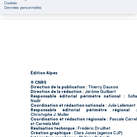
Cookies
Données personnelles
Édition Alpes
© CNRS
Direction de la publication :
Thierry Dauxois
Direction de la rédaction :
Jérôme Guilbert
Responsable éditorial périmètre national :
Sofia
Nadir
Coordination et rédaction nationale :
Julie Lallemant
Responsable éditorial périmètre régional :
Christophe J. Muller
Coordination et rédaction régionale :
Pascale Carrel
et Carméla Meli
Réalisation technique :
Frédéric Druilhet
Création graphique :
Clare Jones (agence CJP)