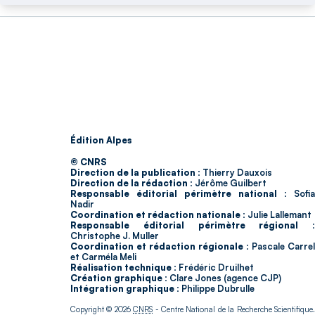
Édition Alpes
© CNRS
Direction de la publication :
Thierry Dauxois
Direction de la rédaction :
Jérôme Guilbert
Responsable éditorial périmètre national :
Sofia
Nadir
Coordination et rédaction nationale :
Julie Lallemant
Responsable éditorial périmètre régional :
Christophe J. Muller
Coordination et rédaction régionale :
Pascale Carrel
et Carméla Meli
Réalisation technique :
Frédéric Druilhet
Création graphique :
Clare Jones (agence CJP)
Intégration graphique :
Philippe Dubrulle
Copyright © 2026
CNRS
- Centre National de la Recherche Scientifique