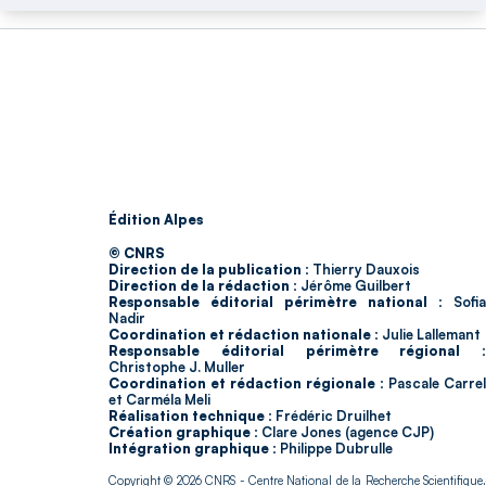
Édition Alpes
© CNRS
Direction de la publication :
Thierry Dauxois
Direction de la rédaction :
Jérôme Guilbert
Responsable éditorial périmètre national :
Sofia
Nadir
Coordination et rédaction nationale :
Julie Lallemant
Responsable éditorial périmètre régional :
Christophe J. Muller
Coordination et rédaction régionale :
Pascale Carrel
et Carméla Meli
Réalisation technique :
Frédéric Druilhet
Création graphique :
Clare Jones (agence CJP)
Intégration graphique :
Philippe Dubrulle
Copyright © 2026
CNRS
- Centre National de la Recherche Scientifique