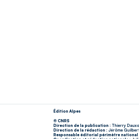
Édition Alpes
© CNRS
Direction de la publication :
Thierry Dauxo
Direction de la rédaction :
Jérôme Guilber
Responsable éditorial périmètre national 