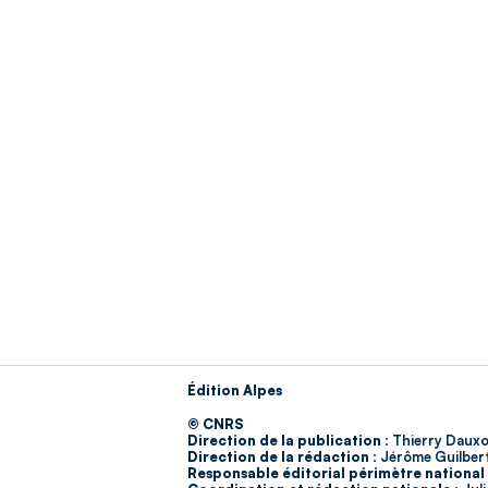
Édition Alpes
© CNRS
Direction de la publication :
Thierry Dauxo
Direction de la rédaction :
Jérôme Guilber
Responsable éditorial périmètre national 