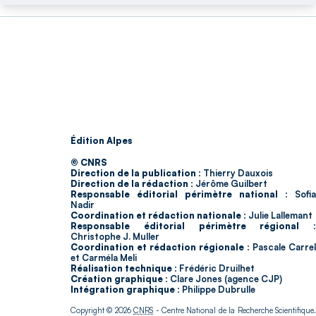
Édition Alpes
© CNRS
Direction de la publication :
Thierry Dauxois
Direction de la rédaction :
Jérôme Guilbert
Responsable éditorial périmètre national :
Sofia
Nadir
Coordination et rédaction nationale :
Julie Lallemant
Responsable éditorial périmètre régional :
Christophe J. Muller
Coordination et rédaction régionale :
Pascale Carrel
et Carméla Meli
Réalisation technique :
Frédéric Druilhet
Création graphique :
Clare Jones (agence CJP)
Intégration graphique :
Philippe Dubrulle
Copyright © 2026
CNRS
- Centre National de la Recherche Scientifique