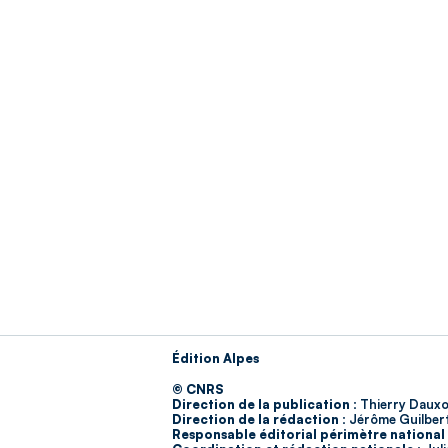
Édition Alpes
© CNRS
Direction de la publication :
Thierry Dauxo
Direction de la rédaction :
Jérôme Guilber
Responsable éditorial périmètre national 