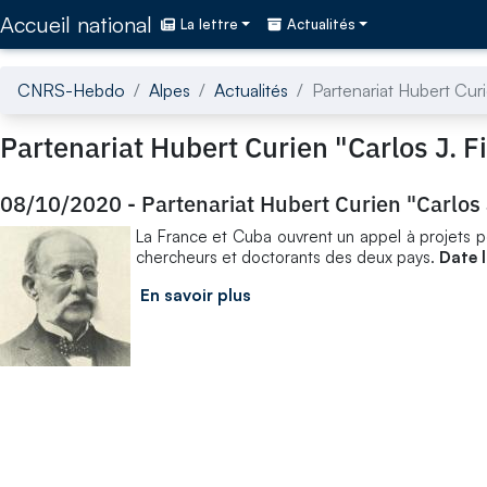
Accédez directement au contenu de la page
Accueil national
La lettre
Actualités
CNRS-Hebdo
Alpes
Actualités
Partenariat Hubert Curi
Partenariat Hubert Curien "Carlos J. F
08/10/2020
-
Partenariat Hubert Curien "Carlos 
La France et Cuba ouvrent un appel à projets po
chercheurs et doctorants des deux pays.
Date 
En savoir plus