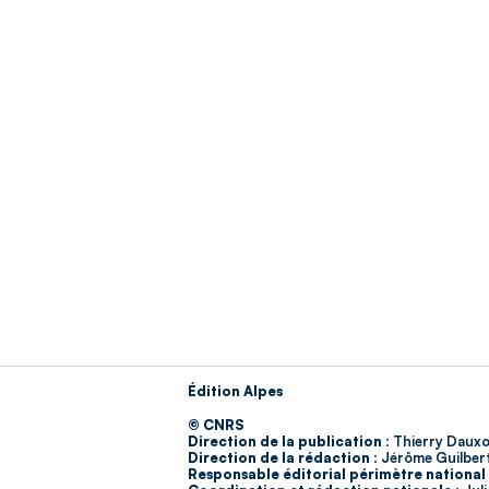
Édition Alpes
© CNRS
Direction de la publication :
Thierry Dauxo
Direction de la rédaction :
Jérôme Guilber
Responsable éditorial périmètre national 