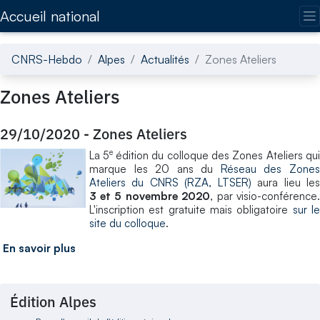
Accédez directement au contenu de la page
Accueil national
CNRS-Hebdo
Alpes
Actualités
Zones Ateliers
Zones Ateliers
29/10/2020
-
Zones Ateliers
e
La 5
édition du colloque des Zones Ateliers qui
marque les 20 ans du
Réseau des Zone
Ateliers du CNRS (RZA, LTSER)
aura lieu le
3 et 5 novembre 2020
, par visio-conférence.
L'inscription est gratuite mais obligatoire
sur l
site du colloque
.
En savoir plus
Édition Alpes