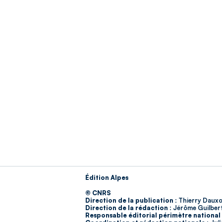
Édition Alpes
© CNRS
Direction de la publication :
Thierry Dauxo
Direction de la rédaction :
Jérôme Guilber
Responsable éditorial périmètre national 